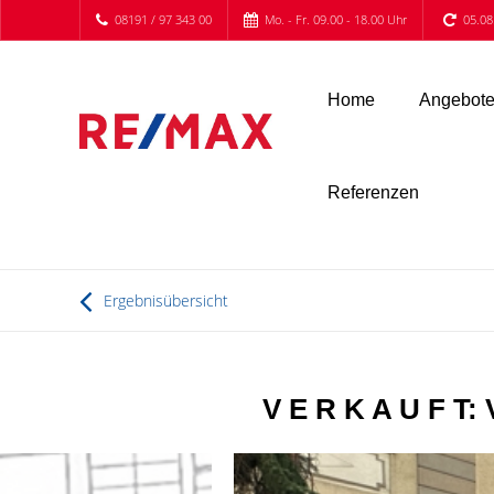
08191 / 97 343 00
Mo. - Fr. 09.00 - 18.00 Uhr
05.08
Home
Angebot
Referenzen
Ergebnisübersicht
V E R K A U F T: