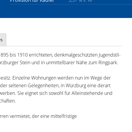
Provision für Käufer
3,57 % v. KP
es
 1895 bis 1910 errichteten, denkmalgeschützten Jugendstil-
rzburger Stein und in unmittelbarer Nähe zum Ringpark.
nbesitz. Einzelne Wohnungen werden nun im Wege der
 der seltenen Gelegenheiten, in Würzburg eine derart
erben. Sie eignet sich sowohl für Alleinstehende und
chaften.
en vermietet, der eine mittelfristige