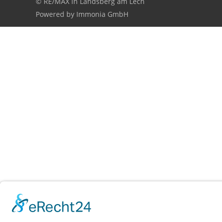
© RE/MAX in Landsberg am Lech
Powered by
Immonia GmbH