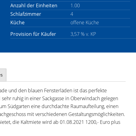
Anzahl der Einheiten
1.00
Schlafzimmer
4
Küche
offene Küche
Provision für Käufer
3,57 % v. KP
es
ade und den blauen Fensterläden ist das perfekte
 sehr ruhig in einer Sackgasse in Oberwindach gelegen
zum Südgarten eine durchdachte Raumaufteilung, einen
chgeschoss mit verschiedenen Gestaltungsmöglichkeiten.
ietet, die Kaltmiete wird ab 01.08.2021 1200,- Euro plus