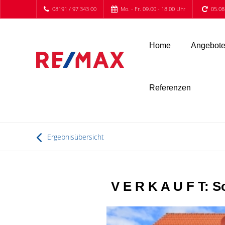
08191 / 97 343 00
Mo. - Fr. 09.00 - 18.00 Uhr
05.08
Home
Angebot
Referenzen
Ergebnisübersicht
V E R K A U F T: 