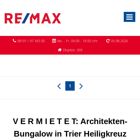
08191 / 97 343 00
Mo. - Fr. 09.00 - 18.00 Uhr
05.08.2026
Objekte: 269
1
V E R M I E T E T: Architekten-
Bungalow in Trier Heiligkreuz