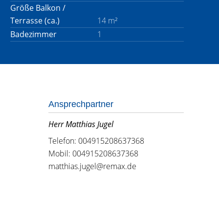
Größe Balkon /
Terrasse (ca.)
14 m²
Badezimmer
1
Ansprechpartner
Herr Matthias Jugel
Telefon: 004915208637368
Mobil: 004915208637368
matthias.jugel@remax.de