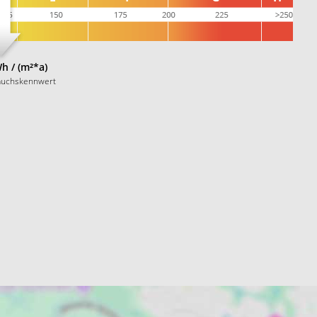
h / (m²*a)
auchskennwert