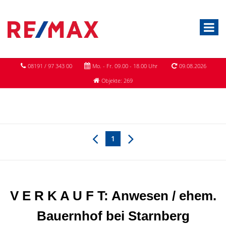
08191 / 97 343 00
Mo. - Fr. 09.00 - 18.00 Uhr
09.08.2026
Objekte: 269
1
V E R K A U F T: Anwesen / ehem.
Bauernhof bei Starnberg