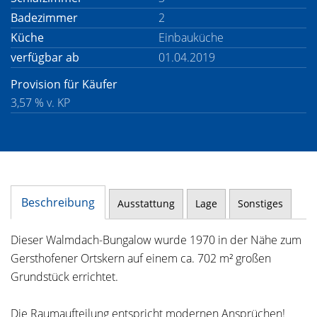
Badezimmer
2
Küche
Einbauküche
verfügbar ab
01.04.2019
Provision für Käufer
3,57 % v. KP
Beschreibung
Ausstattung
Lage
Sonstiges
Dieser Walmdach-Bungalow wurde 1970 in der Nähe zum
Gersthofener Ortskern auf einem ca. 702 m² großen
Grundstück errichtet.
Die Raumaufteilung entspricht modernen Ansprüchen!