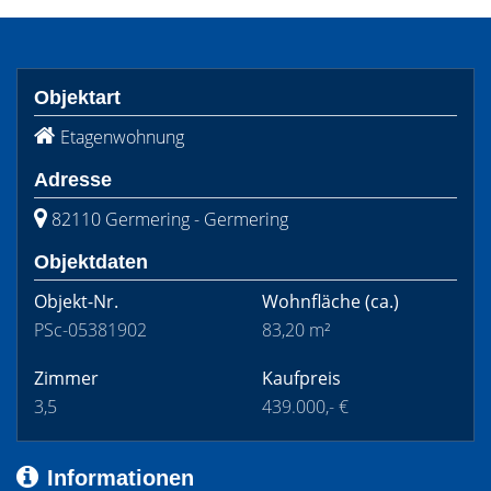
Objektart
Etagenwohnung
Adresse
82110 Germering - Germering
Objektdaten
Objekt-Nr.
Wohnfläche
(ca.)
PSc-05381902
83,20 m²
Zimmer
Kaufpreis
3,5
439.000,- €
Informationen