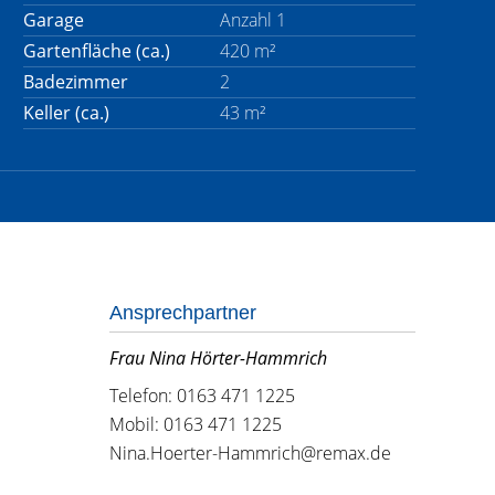
Garage
Anzahl 1
Gartenfläche (ca.)
420 m²
Badezimmer
2
Keller (ca.)
43 m²
Ansprechpartner
Frau Nina Hörter-Hammrich
Telefon: 0163 471 1225
Mobil: 0163 471 1225
Nina.Hoerter-Hammrich@remax.de