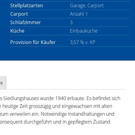
Stellplatzarten
Garage, Carport
Carport
Anzahl 1
Schlafzimmer
3
Küche
Einbauküche
Provision für Käufer
3,57 % v. KP
es
nes Siedlungshauses wurde 1940 erbaute. Es befindet sich
e heutige Zeit grosszügig und eingewachsen mit alten
zum verweilen ein. Notwendige Instandhaltungen und
onsequent durchgeführt und in gepflegtem Zustand