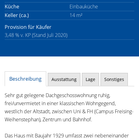
Küche
Einbauküche
Keller (ca.)
14 m²
Provision für Käufer
3,48 % v. KP (Stand Juli 2020)
Beschreibung
Ausstattung
Lage
Sonstiges
Sehr gut gelegene Dachgeschosswohnung ruhig,
frei/unvermietet in einer klassischen Wohngegend,
westlich der Altstadt, zwischen Uni & FH (Campus Freising-
Weihenstephan), Zentrum und Bahnhof.
Das Haus mit Baujahr 1929 umfasst zwei nebeneinander