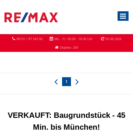
08191 / 97 343 00
Mo. - Fr. 09.00 - 18.00 Uhr
05.08.2026
Objekte: 269
1
VERKAUFT: Baugrundstück - 45
Min. bis München!