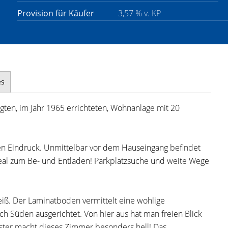
Provision für Käufer
3,57 % v. KP
es
ten, im Jahr 1965 errichteten, Wohnanlage mit 20
n Eindruck. Unmittelbar vor dem Hauseingang befindet
eal zum Be- und Entladen! Parkplatzsuche und weite Wege
eiß. Der Laminatboden vermittelt eine wohlige
 Süden ausgerichtet. Von hier aus hat man freien Blick
ster macht dieses Zimmer besonders hell! Das