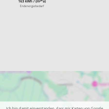
163 kWh / (m²*a)
Endenergiebedarf
Ich bin damit einverstanden, dass mir Karten von Google