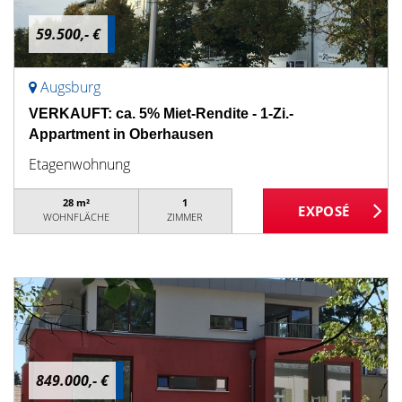
59.500,- €
Augsburg
VERKAUFT: ca. 5% Miet-Rendite - 1-Zi.-
Appartment in Oberhausen
Etagenwohnung
28 m²
1
WOHNFLÄCHE
ZIMMER
849.000,- €