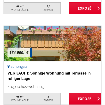
67 m²
2,5
WOHNFLÄCHE
ZIMMER
174.000,- €
Schongau
VERKAUFT: Sonnige Wohnung mit Terrasse in
ruhiger Lage
Erdgeschosswohnung
63 m²
2
WOHNFLÄCHE
ZIMMER