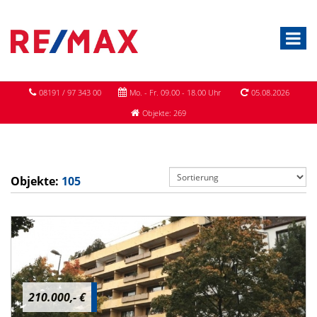
08191 / 97 343 00
Mo. - Fr. 09.00 - 18.00 Uhr
05.08.2026
Objekte: 269
Objekte:
105
210.000,- €