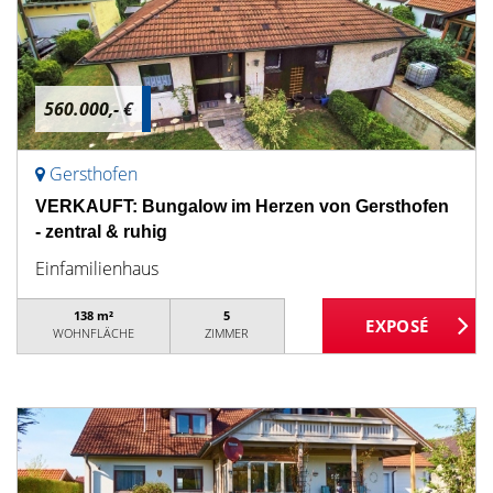
560.000,- €
Gersthofen
VERKAUFT: Bungalow im Herzen von Gersthofen
- zentral & ruhig
Einfamilienhaus
138 m²
5
WOHNFLÄCHE
ZIMMER