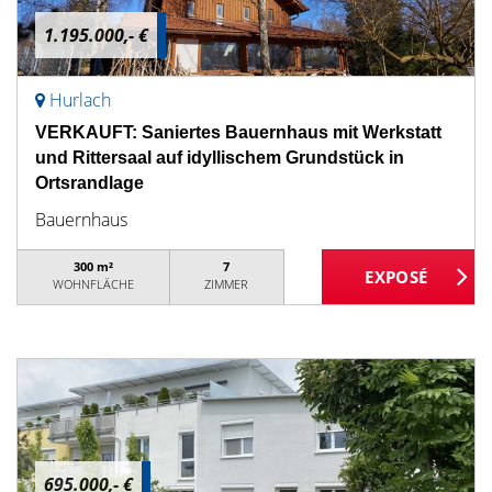
1.195.000,- €
Hurlach
VERKAUFT: Saniertes Bauernhaus mit Werkstatt
und Rittersaal auf idyllischem Grundstück in
Ortsrandlage
Bauernhaus
300 m²
7
WOHNFLÄCHE
ZIMMER
695.000,- €