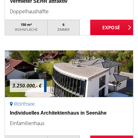
Vermieter SEHR attraktiv
Doppelhaushälfte
150 m²
6
WOHNFLÄCHE
ZIMMER
3.250.000,- €
Wörthsee
Individuelles Architektenhaus in Seenähe
Einfamilienhaus