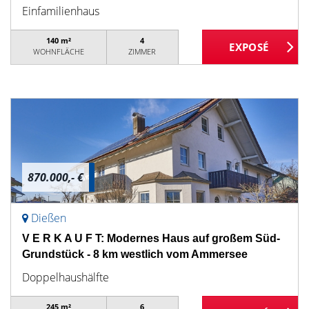
Einfamilienhaus
140 m²
4
WOHNFLÄCHE
ZIMMER
870.000,- €
Dießen
V E R K A U F T: Modernes Haus auf großem Süd-
Grundstück - 8 km westlich vom Ammersee
Doppelhaushälfte
245 m²
6