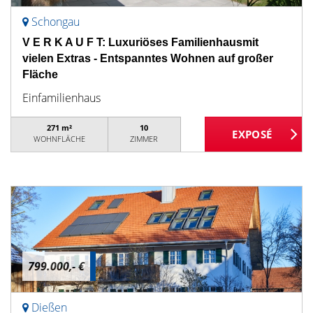
Schongau
V E R K A U F T: Luxuriöses Familienhausmit
vielen Extras - Entspanntes Wohnen auf großer
Fläche
Einfamilienhaus
271 m²
10
WOHNFLÄCHE
ZIMMER
799.000,- €
Dießen