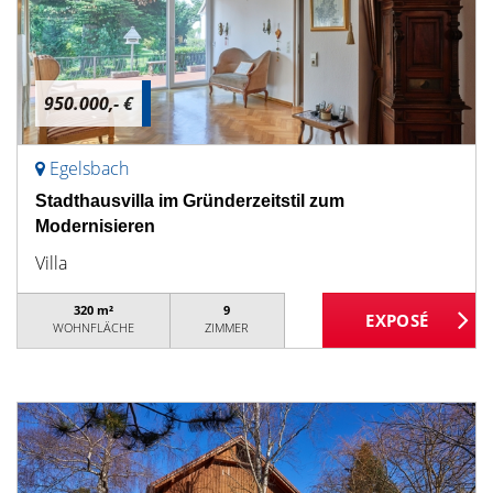
950.000,- €
Egelsbach
Stadthausvilla im Gründerzeitstil zum
Modernisieren
Villa
320 m²
9
WOHNFLÄCHE
ZIMMER