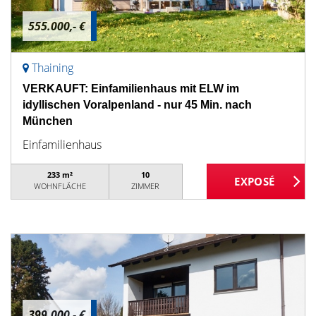
555.000,- €
Thaining
VERKAUFT: Einfamilienhaus mit ELW im
idyllischen Voralpenland - nur 45 Min. nach
München
Einfamilienhaus
233 m²
10
WOHNFLÄCHE
ZIMMER
399.000,- €