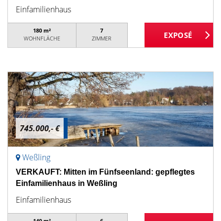
Einfamilienhaus
180 m²
7
WOHNFLÄCHE
ZIMMER
745.000,- €
Weßling
VERKAUFT: Mitten im Fünfseenland: gepflegtes
Einfamilienhaus in Weßling
Einfamilienhaus
140 m²
6