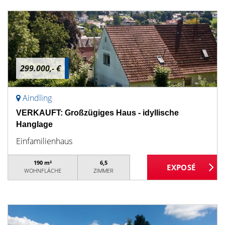
299.000,- €
Aindling
VERKAUFT: Großzügiges Haus - idyllische
Hanglage
Einfamilienhaus
190 m²
6,5
WOHNFLÄCHE
ZIMMER