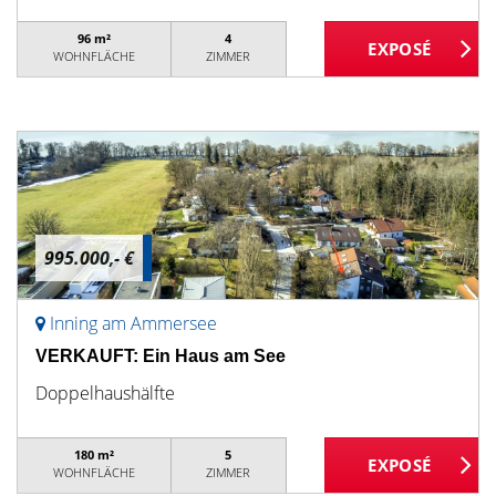
96 m²
4
WOHNFLÄCHE
ZIMMER
995.000,- €
Inning am Ammersee
VERKAUFT: Ein Haus am See
Doppelhaushälfte
180 m²
5
WOHNFLÄCHE
ZIMMER