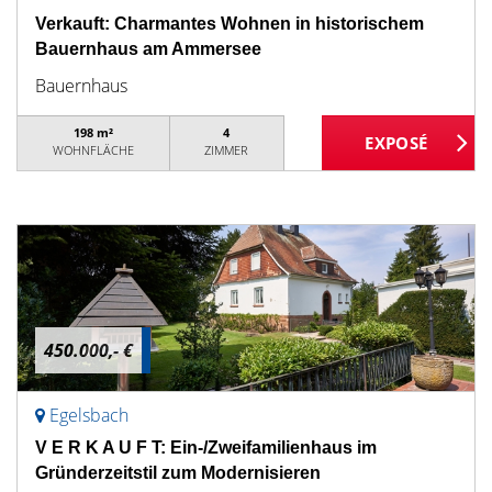
Verkauft: Charmantes Wohnen in historischem
Bauernhaus am Ammersee
Bauernhaus
198 m²
4
WOHNFLÄCHE
ZIMMER
450.000,- €
Egelsbach
V E R K A U F T: Ein-/Zweifamilienhaus im
Gründerzeitstil zum Modernisieren