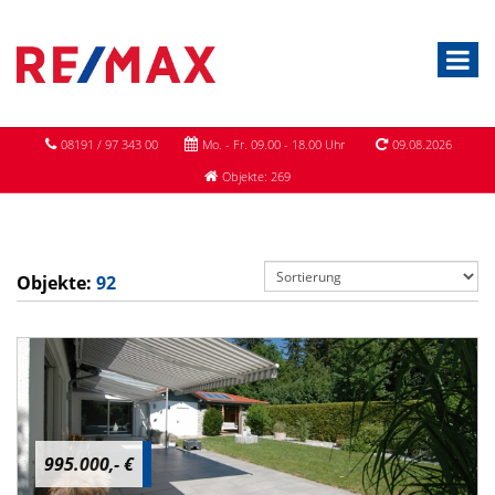
08191 / 97 343 00
Mo. - Fr. 09.00 - 18.00 Uhr
09.08.2026
Objekte: 269
Objekte:
92
995.000,- €