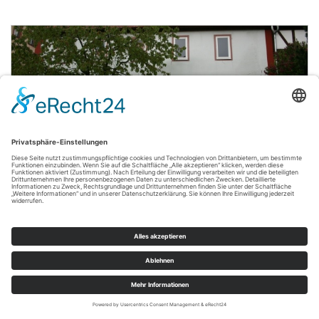
90.000,- €
Tann
VERKAUFT: Historisches Altstadthaus in Tann
(Rhön)
Stadthaus
263 m²
11,5
WOHNFLÄCHE
ZIMMER