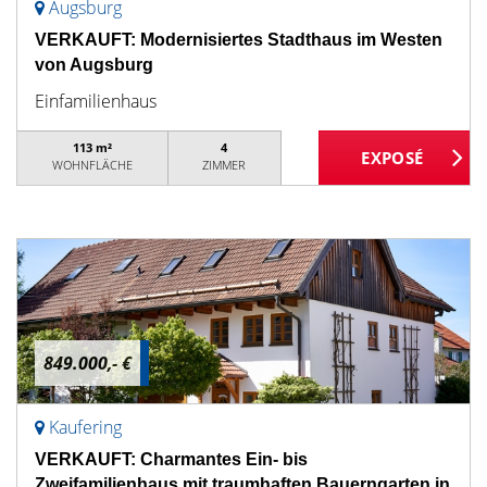
Augsburg
VERKAUFT: Modernisiertes Stadthaus im Westen
von Augsburg
Einfamilienhaus
113 m²
4
WOHNFLÄCHE
ZIMMER
849.000,- €
Kaufering
VERKAUFT: Charmantes Ein- bis
Zweifamilienhaus mit traumhaften Bauerngarten in