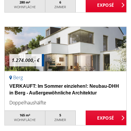
280 m²
6
WOHNFLÄCHE
ZIMMER
1.274.000,- €
Berg
VERKAUFT: Im Sommer einziehen!: Neubau-DHH
in Berg - Außergewöhnliche Architektur
Doppelhaushälfte
165 m²
5
WOHNFLÄCHE
ZIMMER