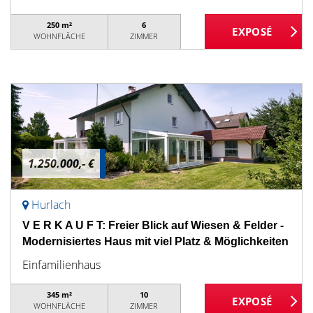
250 m²
6
WOHNFLÄCHE
ZIMMER
1.250.000,- €
Hurlach
V E R K A U F T: Freier Blick auf Wiesen & Felder -
Modernisiertes Haus mit viel Platz & Möglichkeiten
Einfamilienhaus
345 m²
10
WOHNFLÄCHE
ZIMMER