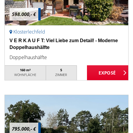
598.000,- €
Klosterlechfeld
V E R K A U F T: Viel Liebe zum Detail! - Moderne
Doppelhaushälfte
Doppelhaushälfte
160 m²
5
WOHNFLÄCHE
ZIMMER
795.000,- €