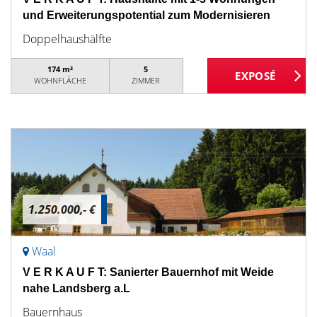
und Erweiterungspotential zum Modernisieren
Doppelhaushälfte
174 m²
5
WOHNFLÄCHE
ZIMMER
1.250.000,- €
Waal
V E R K A U F T: Sanierter Bauernhof mit Weide
nahe Landsberg a.L
Bauernhaus