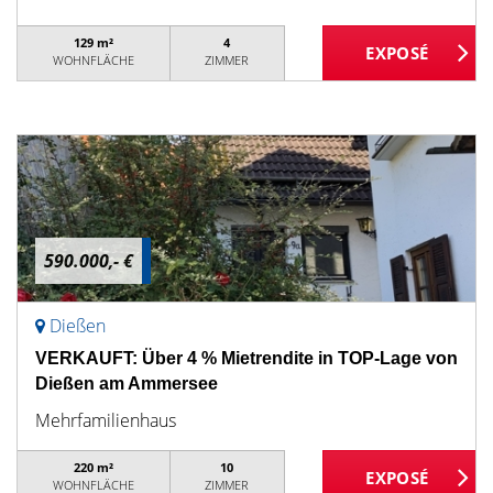
129 m²
4
WOHNFLÄCHE
ZIMMER
590.000,- €
Dießen
VERKAUFT: Über 4 % Mietrendite in TOP-Lage von
Dießen am Ammersee
Mehrfamilienhaus
220 m²
10
WOHNFLÄCHE
ZIMMER