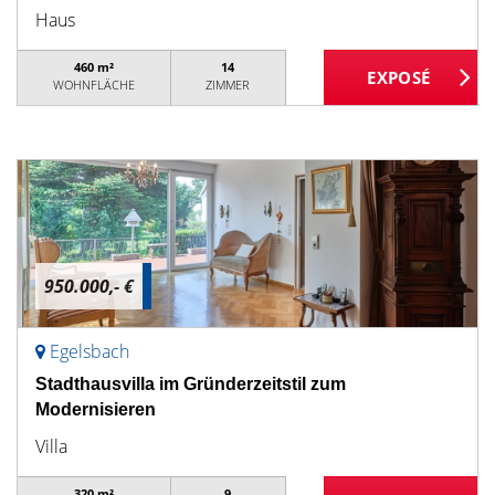
Haus
460 m²
14
WOHNFLÄCHE
ZIMMER
950.000,- €
Egelsbach
Stadthausvilla im Gründerzeitstil zum
Modernisieren
Villa
320 m²
9