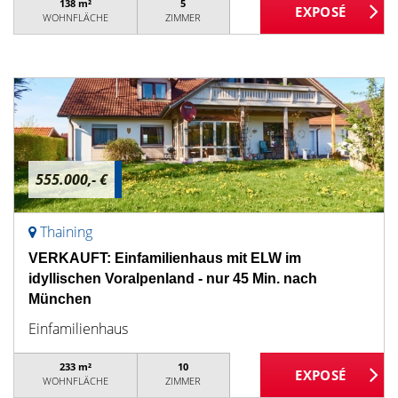
138 m²
5
WOHNFLÄCHE
ZIMMER
555.000,- €
Thaining
VERKAUFT: Einfamilienhaus mit ELW im
idyllischen Voralpenland - nur 45 Min. nach
München
Einfamilienhaus
233 m²
10
WOHNFLÄCHE
ZIMMER