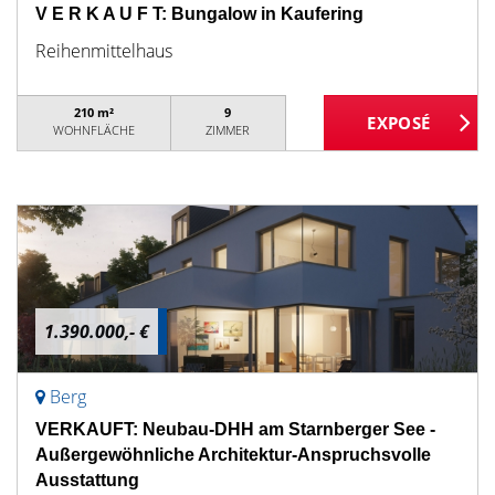
V E R K A U F T: Bungalow in Kaufering
Reihenmittelhaus
210 m²
9
WOHNFLÄCHE
ZIMMER
1.390.000,- €
Berg
VERKAUFT: Neubau-DHH am Starnberger See -
Außergewöhnliche Architektur-Anspruchsvolle
Ausstattung