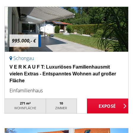
995.000,- €
Schongau
V E R K A U F T: Luxuriöses Familienhausmit
vielen Extras - Entspanntes Wohnen auf großer
Fläche
Einfamilienhaus
271 m²
10
WOHNFLÄCHE
ZIMMER