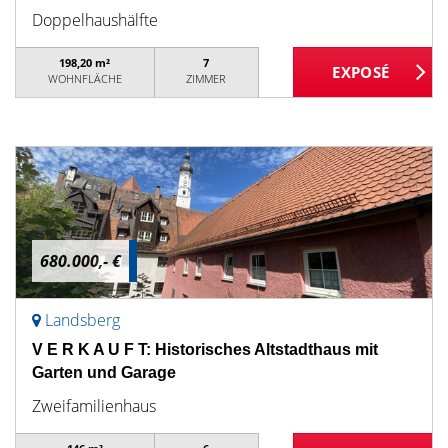
Doppelhaushälfte
198,20 m²
7
WOHNFLÄCHE
ZIMMER
680.000,- €
Landsberg
V E R K A U F T: Historisches Altstadthaus mit
Garten und Garage
Zweifamilienhaus