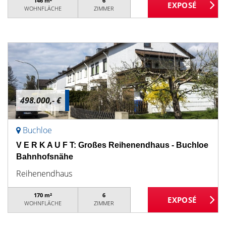
146 m²
6
WOHNFLÄCHE
ZIMMER
498.000,- €
Buchloe
V E R K A U F T: Großes Reihenendhaus - Buchloe
Bahnhofsnähe
Reihenendhaus
170 m²
6
WOHNFLÄCHE
ZIMMER