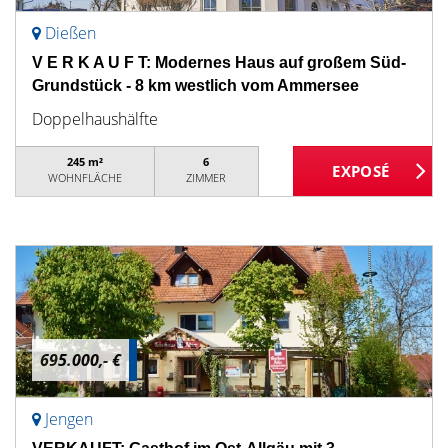
Dießen
V E R K A U F T: Modernes Haus auf großem Süd-
Grundstück - 8 km westlich vom Ammersee
Doppelhaushälfte
245 m²
6
WOHNFLÄCHE
ZIMMER
695.000,- €
Jengen