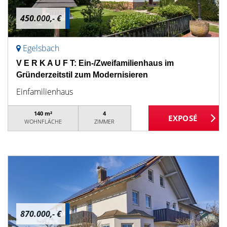
450.000,- €
Egelsbach
V E R K A U F T: Ein-/Zweifamilienhaus im
Gründerzeitstil zum Modernisieren
Einfamilienhaus
140 m²
4
WOHNFLÄCHE
ZIMMER
870.000,- €