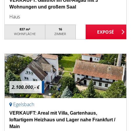
VERKAUFT: Gasthof im Ost-Allgäu mit 3
Wohnungen und großem Saal
Haus
837 m²
16
WOHNFLÄCHE
ZIMMER
2.100.000,- €
Egelsbach
VERKAUFT: Areal mit Villa, Gartenhaus,
loftartigem Heizhaus und Lager nahe Frankfurt /
Main