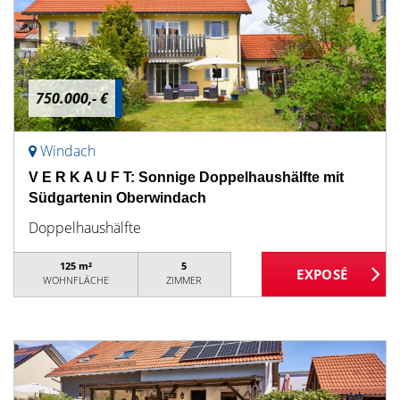
750.000,- €
Windach
V E R K A U F T: Sonnige Doppelhaushälfte mit
Südgartenin Oberwindach
Doppelhaushälfte
125 m²
5
WOHNFLÄCHE
ZIMMER