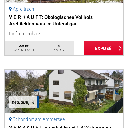
Apfeltrach
V E R K A U F T: Ökologisches Vollholz
Architektenhaus im Unterallgäu
Einfamilienhaus
205 m²
4
WOHNFLÄCHE
ZIMMER
840.000,- €
Schondorf am Ammersee
V E R K A U F T: Haushälfte mit 1-3 Wohnungen