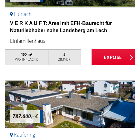
Hurlach
V E R K A U F T: Areal mit EFH-Baurecht für
Naturliebhaber nahe Landsberg am Lech
Einfamilienhaus
150 m²
5
WOHNFLÄCHE
ZIMMER
787.000,- €
Kaufering