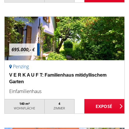
695.000,- €
Penzing
V E R K A U F T: Familienhaus mitidyllischem
Garten
Einfamilienhaus
140 m²
4
WOHNFLÄCHE
ZIMMER