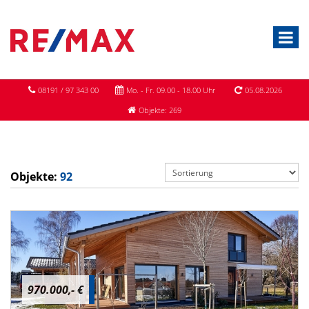
08191 / 97 343 00
Mo. - Fr. 09.00 - 18.00 Uhr
05.08.2026
Objekte: 269
Objekte:
92
970.000,- €