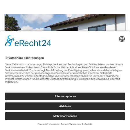
399.000,- €
Graben
VERKAUFT: Kleines Mehrfamilienhaus mit 3
Wohnungen
Mehrfamilienhaus
215 m²
6
WOHNFLÄCHE
ZIMMER