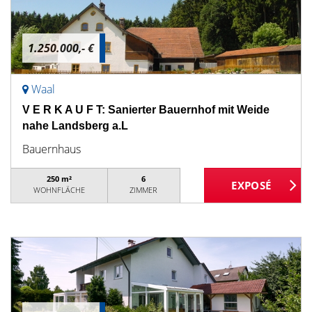
1.250.000,- €
Waal
V E R K A U F T: Sanierter Bauernhof mit Weide
nahe Landsberg a.L
Bauernhaus
250 m²
6
WOHNFLÄCHE
ZIMMER