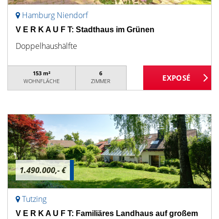
Hamburg Niendorf
V E R K A U F T: Stadthaus im Grünen
Doppelhaushälfte
153 m²
6
WOHNFLÄCHE
ZIMMER
1.490.000,- €
Tutzing
V E R K A U F T: Familiäres Landhaus auf großem