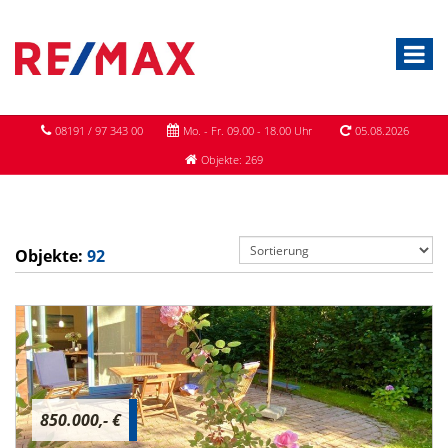
08191 / 97 343 00
Mo. - Fr. 09.00 - 18.00 Uhr
05.08.2026
Objekte: 269
Objekte:
92
850.000,- €