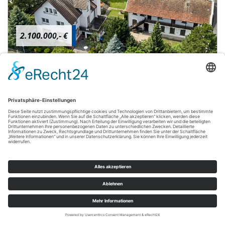
2.100.000,- €
Egelsbach
VERKAUFT: Areal mit Villa, Gartenhaus,
loftartigem Heizhaus und Lager nahe Frankfurt /
Main
Haus
460 m²
14
WOHNFLÄCHE
ZIMMER