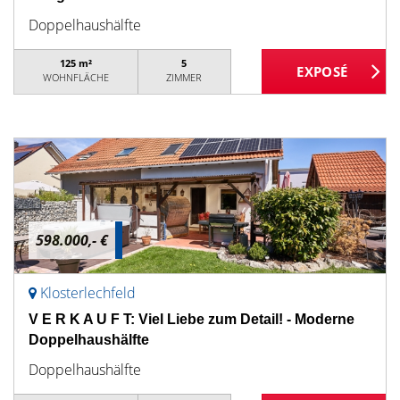
Doppelhaushälfte
125 m²
5
WOHNFLÄCHE
ZIMMER
598.000,- €
Klosterlechfeld
V E R K A U F T: Viel Liebe zum Detail! - Moderne
Doppelhaushälfte
Doppelhaushälfte