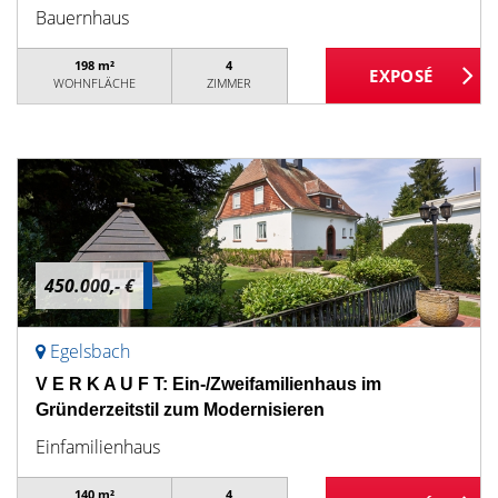
Bauernhaus
198 m²
4
WOHNFLÄCHE
ZIMMER
450.000,- €
Egelsbach
V E R K A U F T: Ein-/Zweifamilienhaus im
Gründerzeitstil zum Modernisieren
Einfamilienhaus
140 m²
4