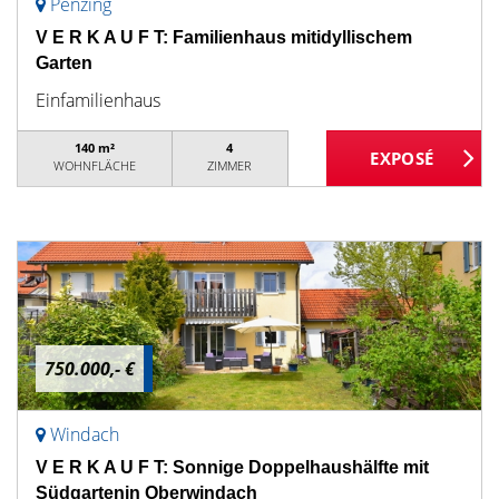
Penzing
V E R K A U F T: Familienhaus mitidyllischem
Garten
Einfamilienhaus
140 m²
4
WOHNFLÄCHE
ZIMMER
750.000,- €
Windach
V E R K A U F T: Sonnige Doppelhaushälfte mit
Südgartenin Oberwindach