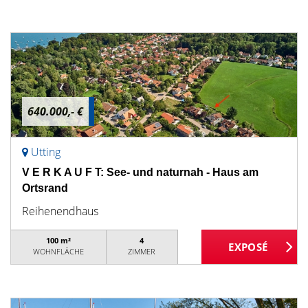
640.000,- €
Utting
V E R K A U F T: See- und naturnah - Haus am
Ortsrand
Reihenendhaus
100 m²
4
WOHNFLÄCHE
ZIMMER