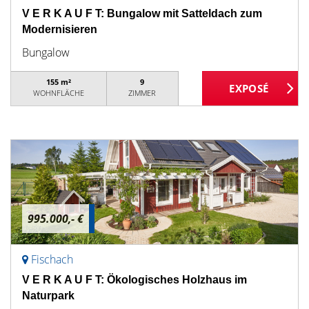
V E R K A U F T: Bungalow mit Satteldach zum
Modernisieren
Bungalow
155 m²
9
WOHNFLÄCHE
ZIMMER
995.000,- €
Fischach
V E R K A U F T: Ökologisches Holzhaus im
Naturpark