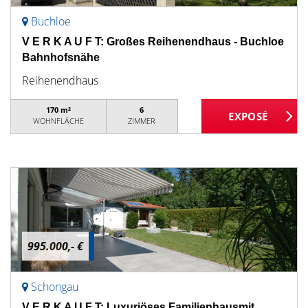
Buchloe
V E R K A U F T: Großes Reihenendhaus - Buchloe
Bahnhofsnähe
Reihenendhaus
170 m²
6
WOHNFLÄCHE
ZIMMER
995.000,- €
Schongau
V E R K A U F T: Luxuriöses Familienhausmit