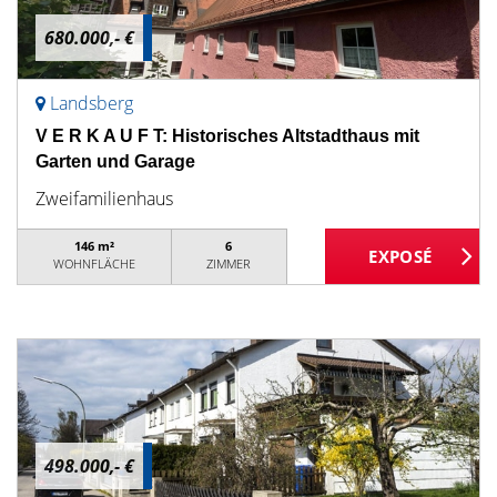
680.000,- €
Landsberg
V E R K A U F T: Historisches Altstadthaus mit
Garten und Garage
Zweifamilienhaus
146 m²
6
WOHNFLÄCHE
ZIMMER
498.000,- €