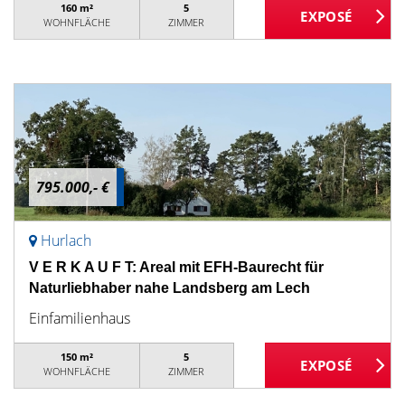
160 m²
5
WOHNFLÄCHE
ZIMMER
795.000,- €
Hurlach
V E R K A U F T: Areal mit EFH-Baurecht für
Naturliebhaber nahe Landsberg am Lech
Einfamilienhaus
150 m²
5
WOHNFLÄCHE
ZIMMER