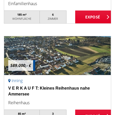
Einfamilienhaus
185 m²
6
WOHNFLÄCHE
ZIMMER
589.000,- €
Inning
V E R K A U F T: Kleines Reihenhaus nahe
Ammersee
Reihenhaus
85 m²
3