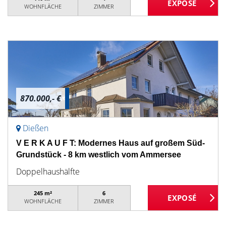
WOHNFLÄCHE
ZIMMER
870.000,- €
Dießen
V E R K A U F T: Modernes Haus auf großem Süd-
Grundstück - 8 km westlich vom Ammersee
Doppelhaushälfte
245 m²
6
WOHNFLÄCHE
ZIMMER