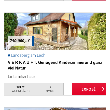
750.000,- €
Landsberg am Lech
V E R K A U F T: Genügend Kinderzimmerund ganz
viel Natur
Einfamilienhaus
160 m²
6
WOHNFLÄCHE
ZIMMER