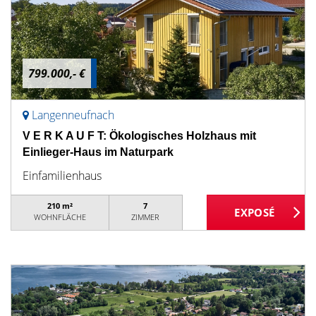
799.000,- €
Langenneufnach
V E R K A U F T: Ökologisches Holzhaus mit
Einlieger-Haus im Naturpark
Einfamilienhaus
210 m²
7
WOHNFLÄCHE
ZIMMER