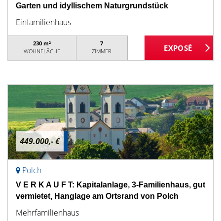
Garten und idyllischem Naturgrundstück
Einfamilienhaus
230 m²
7
WOHNFLÄCHE
ZIMMER
449.000,- €
Polch
V E R K A U F T: Kapitalanlage, 3-Familienhaus, gut
vermietet, Hanglage am Ortsrand von Polch
Mehrfamilienhaus