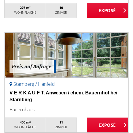
276 m²
10
WOHNFLÄCHE
ZIMMER
Preis auf Anfrage
Starnberg / Hanfeld
V E R K A U F T: Anwesen / ehem. Bauernhof bei
Starnberg
Bauernhaus
400 m²
11
WOHNFLÄCHE
ZIMMER