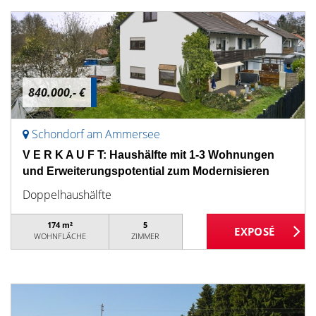
840.000,- €
Schondorf am Ammersee
V E R K A U F T: Haushälfte mit 1-3 Wohnungen
und Erweiterungspotential zum Modernisieren
Doppelhaushälfte
174 m²
5
WOHNFLÄCHE
ZIMMER