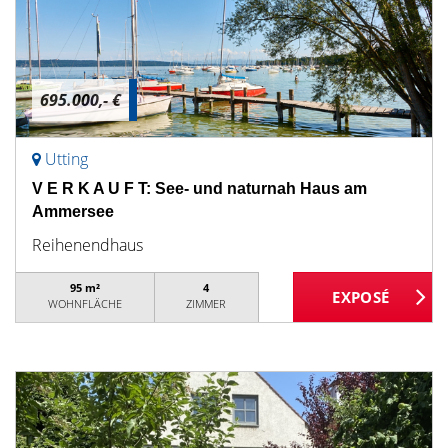
695.000,- €
Utting
V E R K A U F T: See- und naturnah Haus am
Ammersee
Reihenendhaus
95 m²
4
WOHNFLÄCHE
ZIMMER