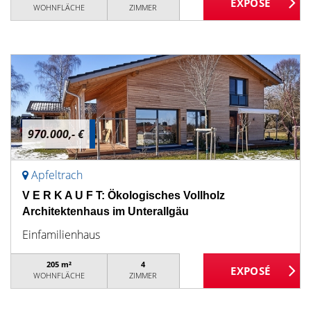
WOHNFLÄCHE
ZIMMER
970.000,- €
Apfeltrach
V E R K A U F T: Ökologisches Vollholz
Architektenhaus im Unterallgäu
Einfamilienhaus
205 m²
4
WOHNFLÄCHE
ZIMMER