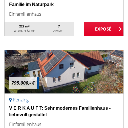
Familie im Naturpark
Einfamilienhaus
222 m²
7
WOHNFLÄCHE
ZIMMER
795.000,- €
Penzing
V E R K A U F T: Sehr modernes Familienhaus -
liebevoll gestaltet
Einfamilienhaus