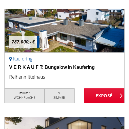
787.000,- €
Kaufering
V E R K A U F T: Bungalow in Kaufering
Reihenmittelhaus
210 m²
9
WOHNFLÄCHE
ZIMMER