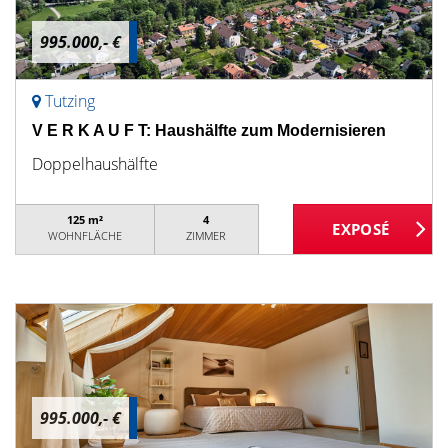
995.000,- €
Tutzing
V E R K A U F T: Haushälfte zum Modernisieren
Doppelhaushälfte
125 m²
4
WOHNFLÄCHE
ZIMMER
995.000,- €