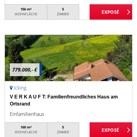
156 m²
5
WOHNFLÄCHE
ZIMMER
779.000,- €
Icking
V E R K A U F T: Familienfreundliches Haus am
Ortsrand
Einfamilienhaus
160 m²
5
WOHNFLÄCHE
ZIMMER