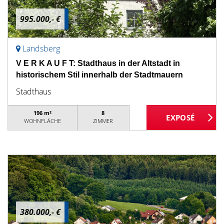
995.000,- €
Landsberg
V E R K A U F T: Stadthaus in der Altstadt in
historischem Stil innerhalb der Stadtmauern
Stadthaus
196 m²
8
WOHNFLÄCHE
ZIMMER
380.000,- €