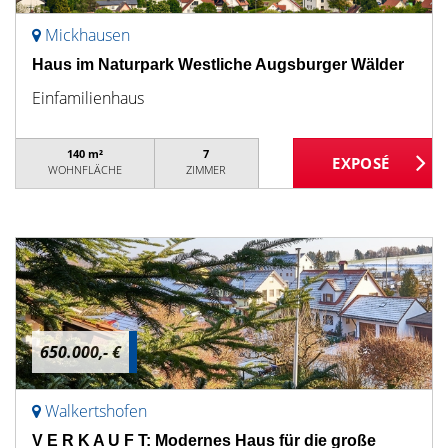
Mickhausen
Haus im Naturpark Westliche Augsburger Wälder
Einfamilienhaus
140 m²
7
WOHNFLÄCHE
ZIMMER
650.000,- €
Walkertshofen
V E R K A U F T: Modernes Haus für die große