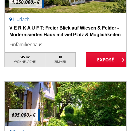
1.250.000,- €
Hurlach
V E R K A U F T: Freier Blick auf Wiesen & Felder -
Modernisiertes Haus mit viel Platz & Möglichkeiten
Einfamilienhaus
345 m²
10
WOHNFLÄCHE
ZIMMER
695.000,- €