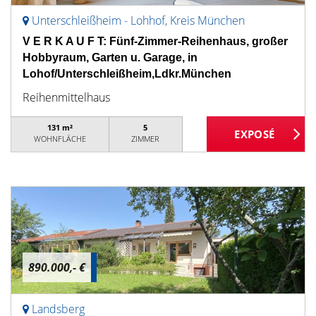
Unterschleißheim - Lohhof, Kreis München
V E R K A U F T: Fünf-Zimmer-Reihenhaus, großer
Hobbyraum, Garten u. Garage, in
Lohof/Unterschleißheim,Ldkr.München
Reihenmittelhaus
131 m²
5
WOHNFLÄCHE
ZIMMER
890.000,- €
Landsberg