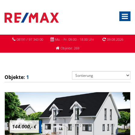
08191 / 97 343 00
Mo. - Fr. 09.00 - 18.00 Uhr
09.08.2026
Objekte: 269
Objekte:
1
144.000,- €