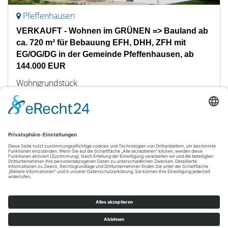
Pfeffenhausen
VERKAUFT - Wohnen im GRÜNEN => Bauland ab
ca. 720 m² für Bebauung EFH, DHH, ZFH mit
EG/OG/DG in der Gemeinde Pfeffenhausen, ab
144.000 EUR
Wohngrundstück
720 m²
GRUNDSTÜCK
© RE/MAX in Landsberg am Lech
Powered by
Immonia GmbH
Impressum
AGB
Widerrufsbelehrung
Datenschutz
Sitemap