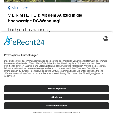
München
V E R M I E T E T: Mit dem Aufzug in die
hochwertige DG-Wohnung!
Dachgeschosswohnung
100 m²
3
WOHNFLÄCHE
ZIMMER
© RE/MAX in Landsberg am Lech
Powered by
Immonia GmbH
Impressum
AGB
Widerrufsbelehrung
Datenschutz
Sitemap