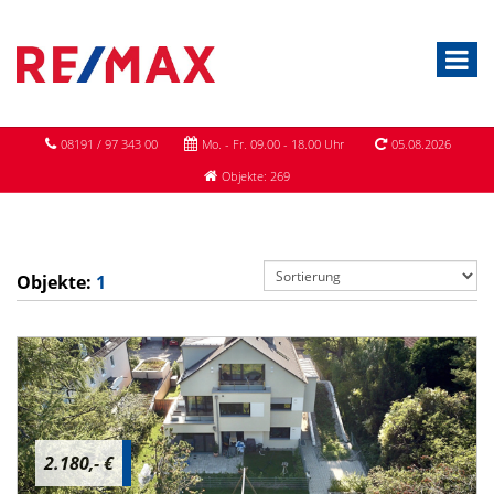
08191 / 97 343 00
Mo. - Fr. 09.00 - 18.00 Uhr
05.08.2026
Objekte: 269
Objekte:
1
2.180,- €