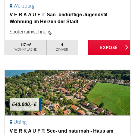
Würzburg
V E R K A U F T: San.-bedürftige Jugendstil
Wohnung im Herzen der Stadt
Souterrainwohnung
117 m²
4
WOHNFLÄCHE
ZIMMER
640.000,- €
Utting
V E R K A U F T: See- und naturnah - Haus am