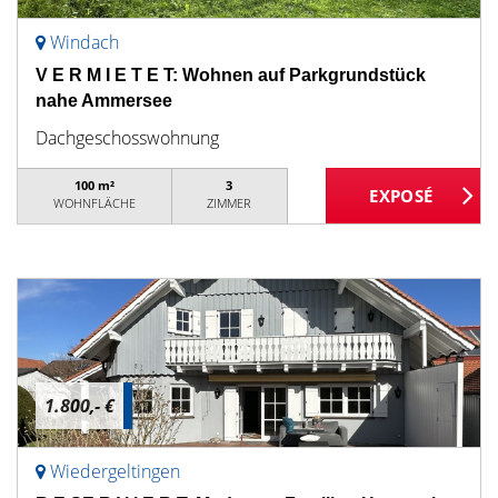
Windach
V E R M I E T E T: Wohnen auf Parkgrundstück
nahe Ammersee
Dachgeschosswohnung
100 m²
3
WOHNFLÄCHE
ZIMMER
1.800,- €
Wiedergeltingen