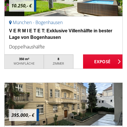
10.250,- €
München - Bogenhausen
V E R M I E T E T: Exklusive Villenhälfte in bester
Lage von Bogenhausen
Doppelhaushälfte
350 m²
8
WOHNFLÄCHE
ZIMMER
395.000,- €