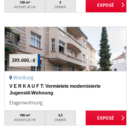
120 m²
3
WOHNFLÄCHE
ZIMMER
395.000,- €
Würzburg
V E R K A U F T: Vermietete modernisierte
Jugenstil-Wohnung
Etagenwohnung
100 m²
3,5
WOHNFLÄCHE
ZIMMER