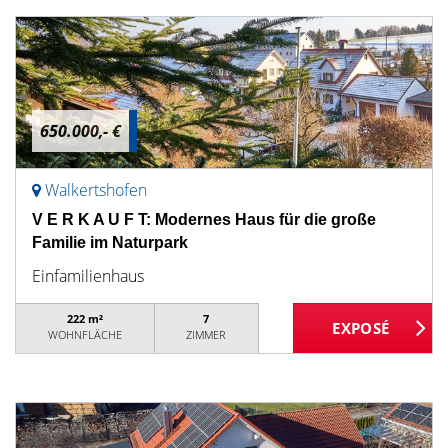
650.000,- €
Walkertshofen
V E R K A U F T: Modernes Haus für die große
Familie im Naturpark
Einfamilienhaus
222 m²
7
WOHNFLÄCHE
ZIMMER