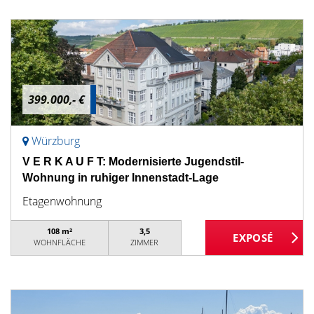
399.000,- €
Würzburg
V E R K A U F T: Modernisierte Jugendstil-
Wohnung in ruhiger Innenstadt-Lage
Etagenwohnung
108 m²
3,5
WOHNFLÄCHE
ZIMMER