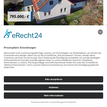
795.000,- €
Penzing
V E R K A U F T: Sehr modernes Familienhaus -
liebevoll gestaltet
Einfamilienhaus
156 m²
5
WOHNFLÄCHE
ZIMMER