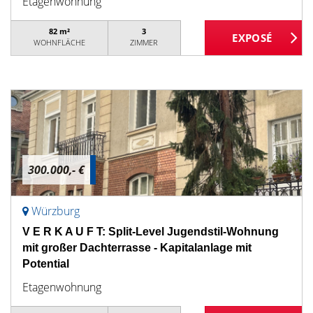
Etagenwohnung
82 m²
3
WOHNFLÄCHE
ZIMMER
300.000,- €
Würzburg
V E R K A U F T: Split-Level Jugendstil-Wohnung
mit großer Dachterrasse - Kapitalanlage mit
Potential
Etagenwohnung