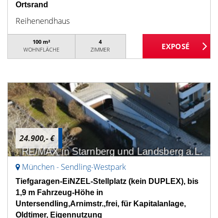
Ortsrand
Reihenendhaus
100 m²
4
WOHNFLÄCHE
ZIMMER
24.900,- €
München - Sendling-Westpark
Tiefgaragen-EiNZEL-Stellplatz (kein DUPLEX), bis
1,9 m Fahrzeug-Höhe in
Untersendling,Arnimstr.,frei, für Kapitalanlage,
Oldtimer, Eigennutzung