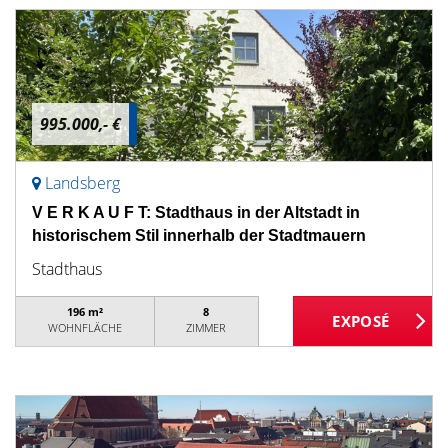
995.000,- €
Landsberg
V E R K A U F T: Stadthaus in der Altstadt in
historischem Stil innerhalb der Stadtmauern
Stadthaus
196 m²
8
WOHNFLÄCHE
ZIMMER