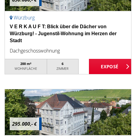
Würzburg
V E R K A U F T: Blick über die Dächer von
Würzburg! - Jugenstil-Wohnung im Herzen der
Stadt
Dachgeschosswohnung
200 m²
6
WOHNFLÄCHE
ZIMMER
295.000,- €