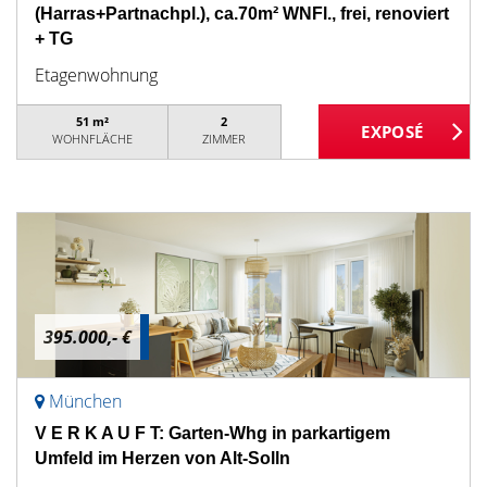
(Harras+Partnachpl.), ca.70m² WNFl., frei, renoviert
+ TG
Etagenwohnung
51 m²
2
WOHNFLÄCHE
ZIMMER
395.000,- €
München
V E R K A U F T: Garten-Whg in parkartigem
Umfeld im Herzen von Alt-Solln