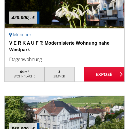
420.000,- €
München
V E R K A U F T: Modernisierte Wohnung nahe
Westpark
Etagenwohnung
64 m²
3
WOHNFLÄCHE
ZIMMER
850.000,- €