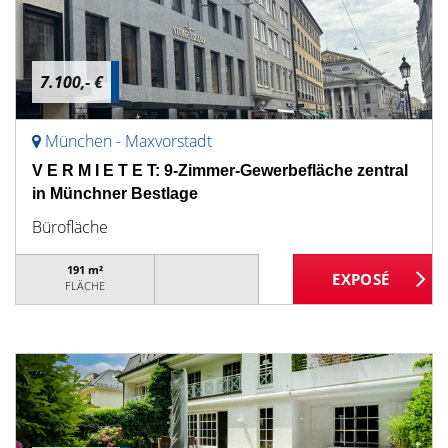
7.100,- €
München - Maxvorstadt
V E R M I E T E T: 9-Zimmer-Gewerbefläche zentral
in Münchner Bestlage
Bürofläche
191 m²
FLÄCHE