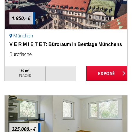
1.950,- €
München
V E R M I E T E T: Büroraum in Bestlage Münchens
Bürofläche
30 m²
FLÄCHE
325.000,- €