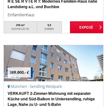
R E SE R V I E R T: Modernes Familien-Haus nahe
Landsberg a.L. und Buchloe
Einfamilienhaus
216 m²
5,5
WOHNFLÄCHE
ZIMMER
369.000,- €
München - Sendling-Westpark
VERKAUFT 2-Zimmer-Wohnung mit separater
Küche und Süd-Balkon in Untersendling, ruhige
Lage, Nahe zu U- und S-Bahn