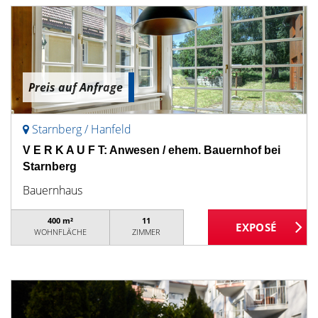
Preis auf Anfrage
Starnberg / Hanfeld
V E R K A U F T: Anwesen / ehem. Bauernhof bei
Starnberg
Bauernhaus
400 m²
11
WOHNFLÄCHE
ZIMMER