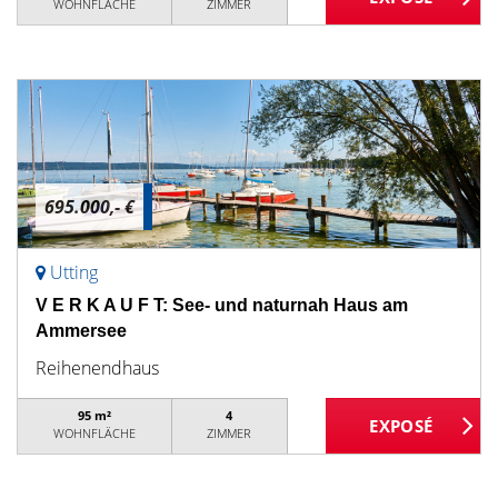
WOHNFLÄCHE
ZIMMER
695.000,- €
Utting
V E R K A U F T: See- und naturnah Haus am
Ammersee
Reihenendhaus
95 m²
4
WOHNFLÄCHE
ZIMMER