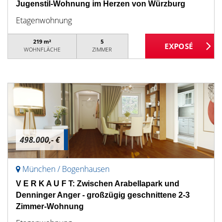
Jugenstil-Wohnung im Herzen von Würzburg
Etagenwohnung
219 m²
5
WOHNFLÄCHE
ZIMMER
498.000,- €
München / Bogenhausen
V E R K A U F T: Zwischen Arabellapark und
Denninger Anger - großzügig geschnittene 2-3
Zimmer-Wohnung