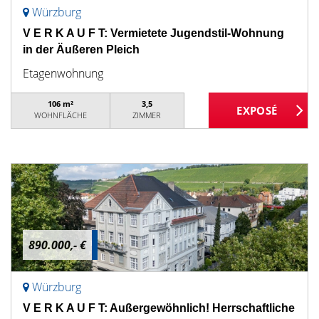
Würzburg
V E R K A U F T: Vermietete Jugendstil-Wohnung
in der Äußeren Pleich
Etagenwohnung
106 m²
3,5
WOHNFLÄCHE
ZIMMER
890.000,- €
Würzburg
V E R K A U F T: Außergewöhnlich! Herrschaftliche