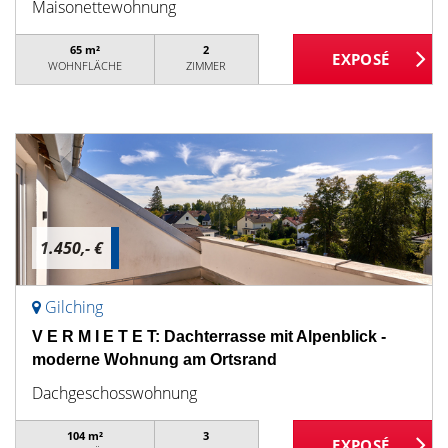
Maisonettewohnung
65 m²
2
WOHNFLÄCHE
ZIMMER
1.450,- €
Gilching
V E R M I E T E T: Dachterrasse mit Alpenblick -
moderne Wohnung am Ortsrand
Dachgeschosswohnung
104 m²
3