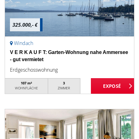
325.000,- €
Windach
V E R K A U F T: Garten-Wohnung nahe Ammersee
- gut vermietet
Erdgeschosswohnung
107 m²
3
WOHNFLÄCHE
ZIMMER