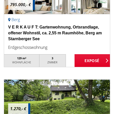
795.000,- €
Berg
V E R K A U F T: Gartenwohnung, Ortsrandlage,
offener Wohnstil, ca. 2,55 m Raumhöhe, Berg am
Starnberger See
Erdgeschosswohnung
129 m²
3
WOHNFLÄCHE
ZIMMER
1.270,- €