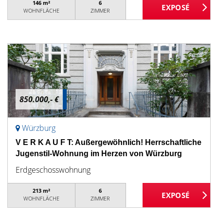
146 m²
6
WOHNFLÄCHE
ZIMMER
850.000,- €
Würzburg
V E R K A U F T: Außergewöhnlich! Herrschaftliche
Jugenstil-Wohnung im Herzen von Würzburg
Erdgeschosswohnung
213 m²
6
WOHNFLÄCHE
ZIMMER