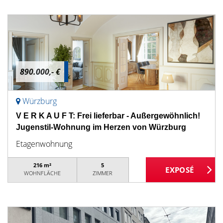
890.000,- €
Würzburg
V E R K A U F T: Frei lieferbar - Außergewöhnlich!
Jugenstil-Wohnung im Herzen von Würzburg
Etagenwohnung
216 m²
5
WOHNFLÄCHE
ZIMMER