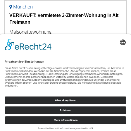
München
VERKAUFT: vermietete 3-Zimmer-Wohnung in Alt
Freimann
Maisonettewohnung
81 m²
3
WOHNFLÄCHE
ZIMMER
© RE/MAX in Landsberg am Lech
Powered by
Immonia GmbH
Impressum
AGB
Widerrufsbelehrung
Datenschutz
Sitemap