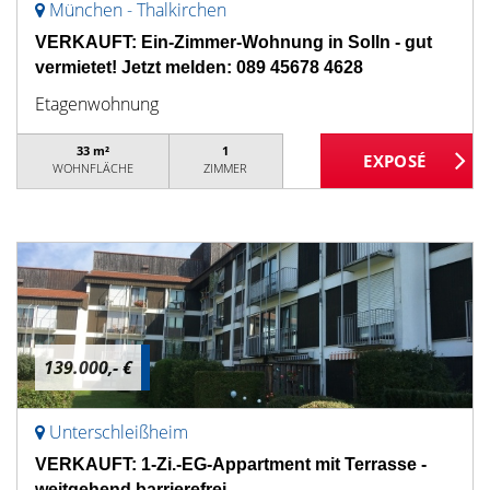
München - Thalkirchen
VERKAUFT: Ein-Zimmer-Wohnung in Solln - gut
vermietet! Jetzt melden: 089 45678 4628
Etagenwohnung
33 m²
1
WOHNFLÄCHE
ZIMMER
139.000,- €
Unterschleißheim
VERKAUFT: 1-Zi.-EG-Appartment mit Terrasse -
weitgehend barrierefrei