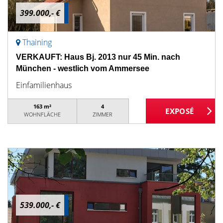
399.000,- €
Thaining
VERKAUFT: Haus Bj. 2013 nur 45 Min. nach
München - westlich vom Ammersee
Einfamilienhaus
163 m²
4
WOHNFLÄCHE
ZIMMER
539.000,- €