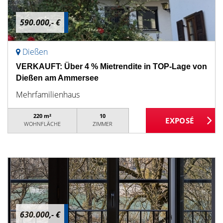
590.000,- €
Dießen
VERKAUFT: Über 4 % Mietrendite in TOP-Lage von
Dießen am Ammersee
Mehrfamilienhaus
220 m²
10
WOHNFLÄCHE
ZIMMER
630.000,- €