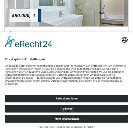
480.000,- €
Augsburg
VERKAUFT: Modernisiertes Stadthaus im Westen
von Augsburg
Einfamilienhaus
113 m²
4
WOHNFLÄCHE
ZIMMER
279.000,- €