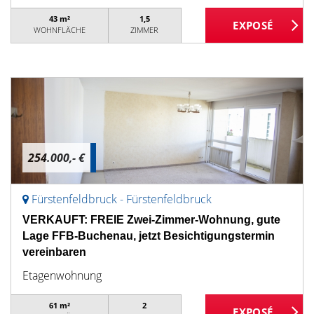
43 m²
1,5
WOHNFLÄCHE
ZIMMER
254.000,- €
Fürstenfeldbruck - Fürstenfeldbruck
VERKAUFT: FREIE Zwei-Zimmer-Wohnung, gute
Lage FFB-Buchenau, jetzt Besichtigungstermin
vereinbaren
Etagenwohnung
61 m²
2