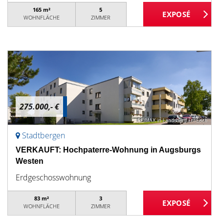
165 m²
5
WOHNFLÄCHE
ZIMMER
275.000,- €
Stadtbergen
VERKAUFT: Hochpaterre-Wohnung in Augsburgs
Westen
Erdgeschosswohnung
83 m²
3
WOHNFLÄCHE
ZIMMER