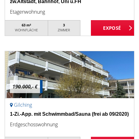
zw.Altstadt, Bahnhof, Uni u.FH
Etagenwohnung
63 m²
3
WOHNFLÄCHE
ZIMMER
190.000,- €
Gilching
1-Zi.-App. mit Schwimmbad/Sauna (frei ab 09/2020)
Erdgeschosswohnung