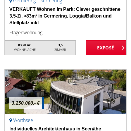
Germering - Germering
VERKAUFT Wohnen im Park: Clever geschnittene
3,5-Zi. >83m² in Germering, Loggia/Balkon und
Stellplatz inkl.
Etagenwohnung
83,20 m²
3,5
WOHNFLÄCHE
ZIMMER
3.250.000,- €
Wörthsee
Individuelles Architektenhaus in Seenähe