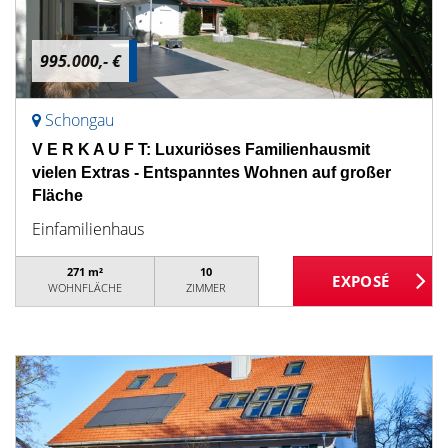
995.000,- €
Schongau
V E R K A U F T: Luxuriöses Familienhausmit
vielen Extras - Entspanntes Wohnen auf großer
Fläche
Einfamilienhaus
271 m²
10
WOHNFLÄCHE
ZIMMER