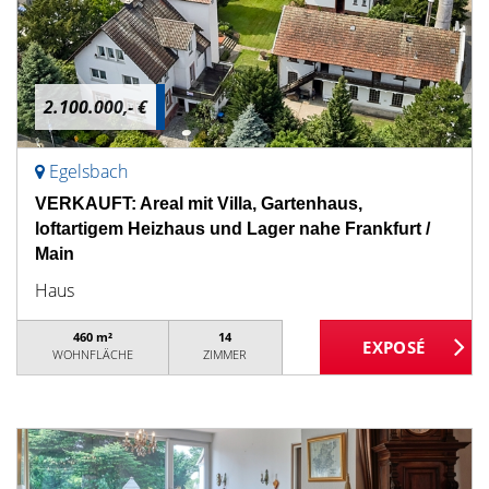
2.100.000,- €
Egelsbach
VERKAUFT: Areal mit Villa, Gartenhaus,
loftartigem Heizhaus und Lager nahe Frankfurt /
Main
Haus
460 m²
14
WOHNFLÄCHE
ZIMMER