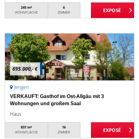
245 m²
6
WOHNFLÄCHE
ZIMMER
695.000,- €
Jengen
VERKAUFT: Gasthof im Ost-Allgäu mit 3
Wohnungen und großem Saal
Haus
837 m²
16
WOHNFLÄCHE
ZIMMER