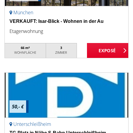
München
VERKAUFT: Isar-Blick - Wohnen in der Au
Etagenwohnung
66 m²
3
WOHNFLÄCHE
ZIMMER
50,- €
Unterschleißheim
TG-Platz in Nähe S-Bahn Unterschleißheim