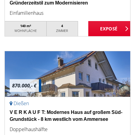
Gründerzeitstil zum Modernisieren
Einfamilienhaus
140 m²
4
WOHNFLÄCHE
ZIMMER
870.000,- €
Dießen
V E R K A U F T: Modernes Haus auf großem Süd-
Grundstück - 8 km westlich vom Ammersee
Doppelhaushälfte