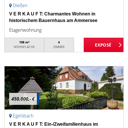
Dießen
V E R K A U F T: Charmantes Wohnen in
historischem Bauernhaus am Ammersee
Etagenwohnung
198 m²
4
WOHNFLÄCHE
ZIMMER
450.000,- €
Egelsbach
V E R K A U F T: Ein-/Zweifamilienhaus im