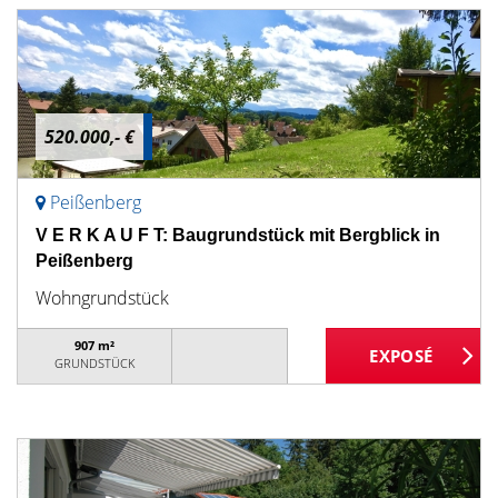
520.000,- €
Peißenberg
V E R K A U F T: Baugrundstück mit Bergblick in
Peißenberg
Wohngrundstück
907 m²
GRUNDSTÜCK