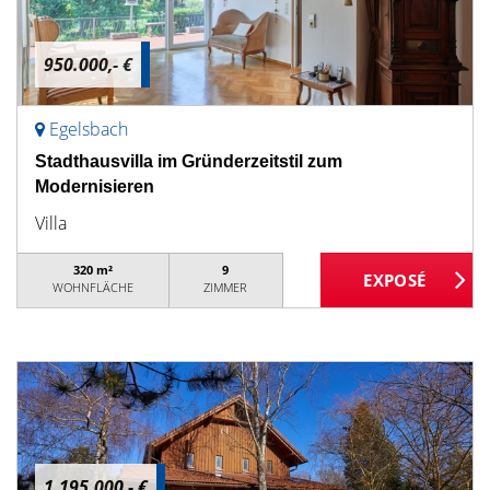
950.000,- €
Egelsbach
Stadthausvilla im Gründerzeitstil zum
Modernisieren
Villa
320 m²
9
WOHNFLÄCHE
ZIMMER
1.195.000,- €