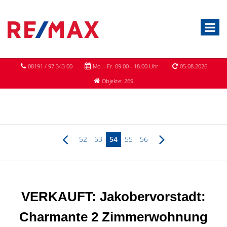
08191 / 97 343 00
Mo. - Fr. 09.00 - 18.00 Uhr
05.08.2026
Objekte: 269
52
53
54
55
56
VERKAUFT: Jakobervorstadt:
Charmante 2 Zimmerwohnung